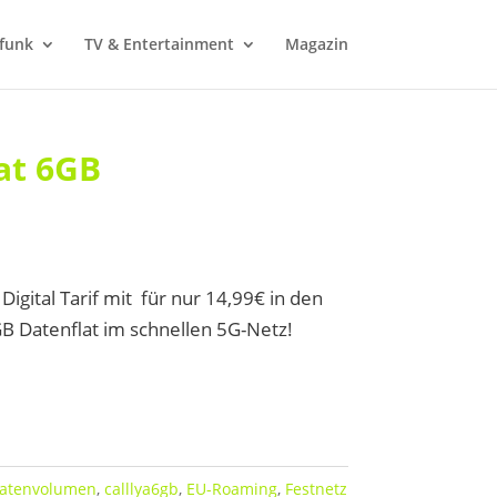
funk
TV & Entertainment
Magazin
at 6GB
igital Tarif mit für nur 14,99€ in den
 Datenflat im schnellen 5G-Netz!
Datenvolumen
,
calllya6gb
,
EU-Roaming
,
Festnetz