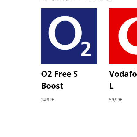
O2 Free S
Vodafo
Boost
L
24,99
€
59,99
€