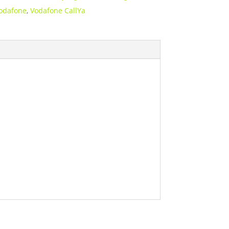
odafone
,
Vodafone CallYa