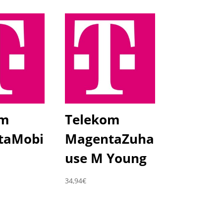
om
Telekom
taMobi
MagentaZuha
use M Young
34,94
€