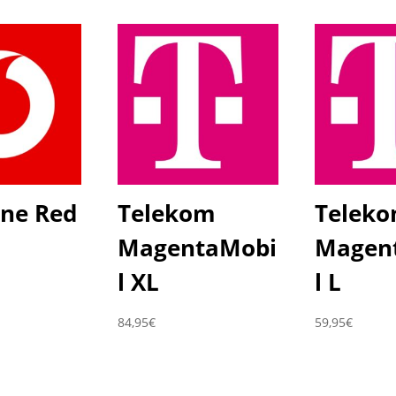
ne Red
Telekom
Telek
MagentaMobi
Magen
l XL
l L
84,95
€
59,95
€