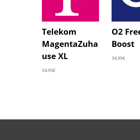
Telekom
O2 Fre
MagentaZuha
Boost
use XL
34,99
€
54,95
€