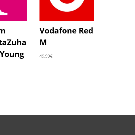
om
Vodafone Red
taZuha
M
 Young
49,99
€