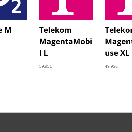
e M
Telekom
Telek
MagentaMobi
Magen
l L
use XL
59,95
€
49,95
€