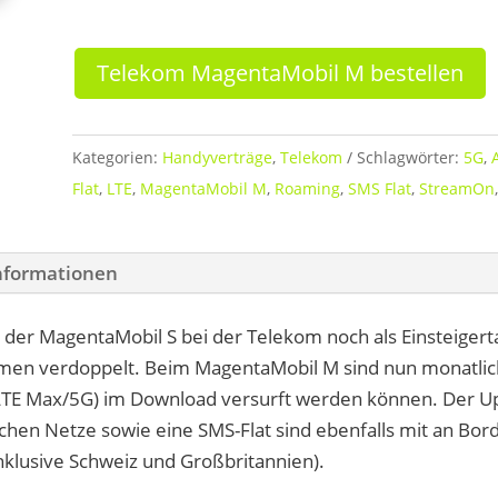
Telekom MagentaMobil M bestellen
Kategorien:
Handyverträge
,
Telekom
Schlagwörter:
5G
,
A
Flat
,
LTE
,
MagentaMobil M
,
Roaming
,
SMS Flat
,
StreamOn
Informationen
der MagentaMobil S bei der Telekom noch als Einsteigerta
umen verdoppelt. Beim MagentaMobil M sind nun monatl
 (LTE Max/5G) im Download versurft werden können. Der Upl
utschen Netze sowie eine SMS-Flat sind ebenfalls mit an Bor
klusive Schweiz und Großbritannien).