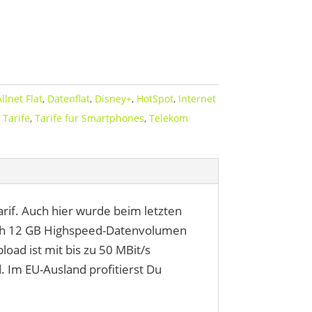
llnet Flat
,
Datenflat
,
Disney+
,
HotSpot
,
Internet
,
Tarife
,
Tarife für Smartphones
,
Telekom
rif. Auch hier wurde beim letzten
ich 12 GB Highspeed-Datenvolumen
oad ist mit bis zu 50 MBit/s
d. Im EU-Ausland profitierst Du