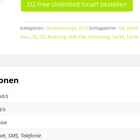
O2 Free Unlimited Smart bestellen
Kategorien:
Handyverträge
,
O2
Schlagwörter:
5G
,
Allnet 
Flat
,
LTE
,
O2
,
Roaming
,
SMS Flat
,
Streaming
,
Tarife
,
Tarife
ionen
it/s
t/s
sive
net, SMS, Telefonie