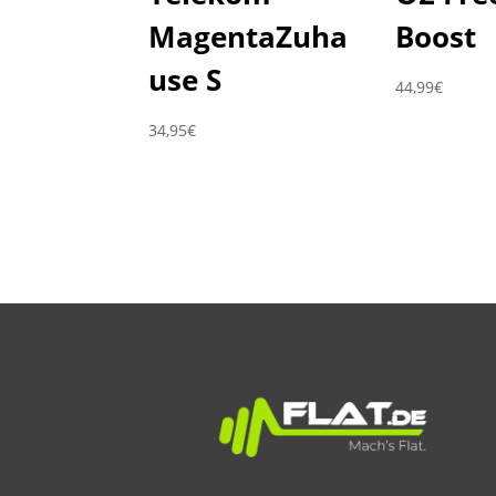
MagentaZuha
Boost
use S
44,99
€
34,95
€