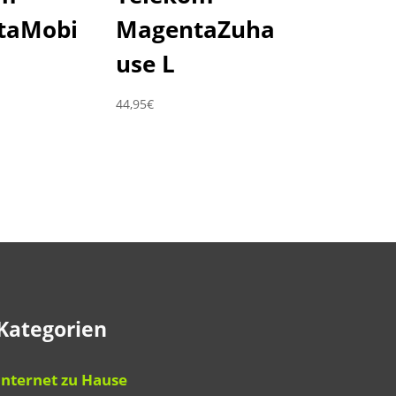
taMobi
MagentaZuha
use L
44,95
€
Kategorien
Internet zu Hause