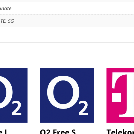
onate
LTE, 5G
e L
O2 Free S
Telek