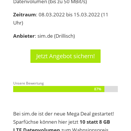
Datenvolumen (bis zu 50 MBit/s)
Zeitraum
: 08.03.2022 bis 15.03.2022 (11
Uhr)
Anbieter
: sim.de (Drillisch)
Jetzt Angebot sichern!
Unsere Bewertung
87%
87%
Bei sim.de ist der neue Mega Deal gestartet!
Sparfüchse können hier jetzt
10 statt 8 GB
LTE Datenvolumen
zum Wahnsinnspreis