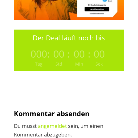
Der Deal läuft noch bis
000
:
00
:
00
:
00
Tag
Std
Min
Sek
Kommentar absenden
Du musst
angemeldet
sein, um einen
Kommentar abzugeben.