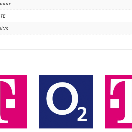
onate
LTE
it/s