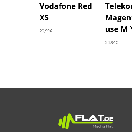
Vodafone Red
Telek
XS
Magen
use M 
29,99
€
34,94
€