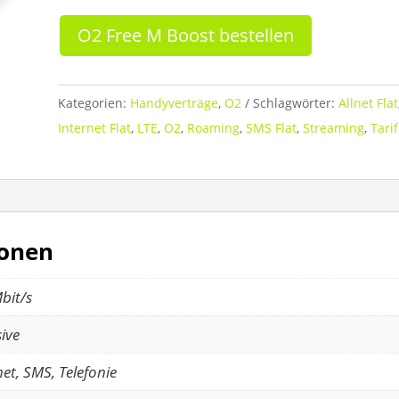
O2 Free M Boost bestellen
Kategorien:
Handyverträge
,
O2
Schlagwörter:
Allnet Flat
Internet Flat
,
LTE
,
O2
,
Roaming
,
SMS Flat
,
Streaming
,
Tarif
ionen
bit/s
sive
net, SMS, Telefonie