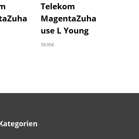
om
Telekom
taZuha
MagentaZuha
use L Young
39,95
€
Kategorien