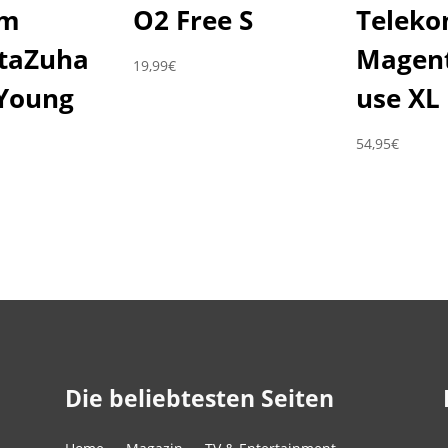
om
O2 Free S
Telek
taZuha
Magen
19,99
€
Young
use XL
54,95
€
Die beliebtesten Seiten